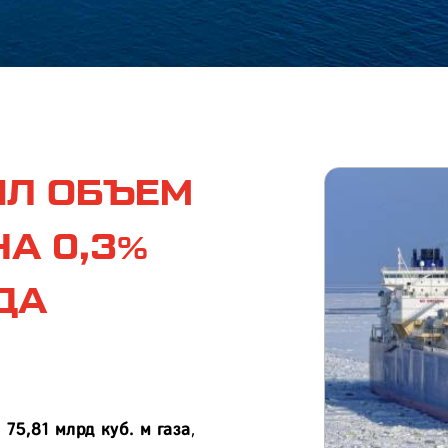
ИЛ ОБЪЕМ
А 0,3%
ДА
а
75,81 млрд куб. м газа
,