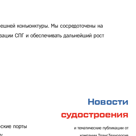
нешней конъюнктуры. Мы сосредоточены на
изации СПГ и обеспечивать дальнейший рост
Новости
судостроения
м
рские порты
и тематические публикации от
компании ТрансТехнология