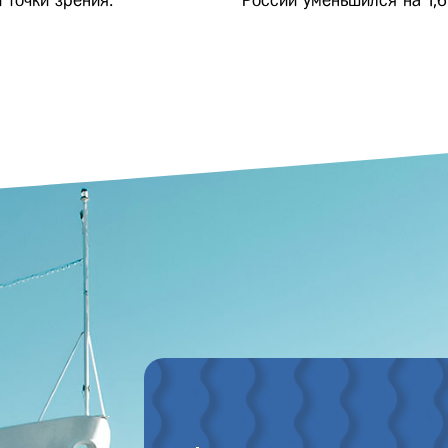
 точки зрения.
России уменьшился на 1,6