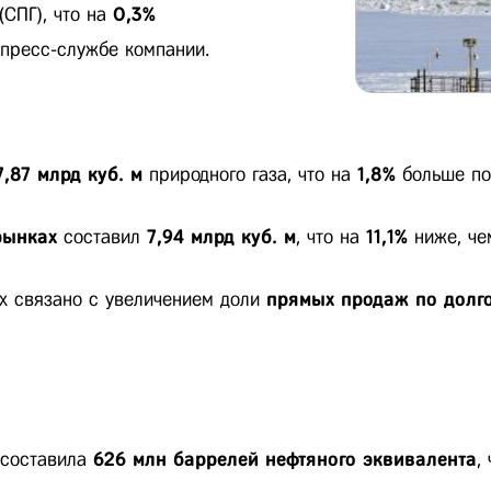
СПГ), что на
0,3%
 пресс-службе компании.
7,87 млрд куб. м
природного газа, что на
1,8%
больше по
рынках
составил
7,94 млрд куб. м
, что на
11,1%
ниже, чем
х связано с увеличением доли
прямых продаж по долг
составила
626 млн баррелей нефтяного эквивалента
,